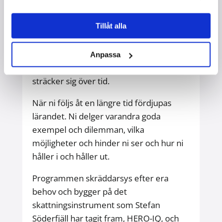
Om du tillsammans med andra vill
utveckla ditt och /eller teamets
Tillåt alla
psykologiska kapital, hopp,
egenförmåga/teamförmåga, resiliens,
optimism, så har vi förutom kortare
Anpassa
workshops även hela program som
sträcker sig över tid.
När ni följs åt en längre tid fördjupas
lärandet. Ni delger varandra goda
exempel och dilemman, vilka
möjligheter och hinder ni ser och hur ni
håller i och håller ut.
Programmen skräddarsys efter era
behov och bygger på det
skattningsinstrument som Stefan
Söderfjäll har tagit fram, HERO-IQ, och