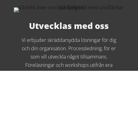
Utvecklas med oss
Vi erbjuder skräddarsydda lösningar för dig
och din organisation. Processledning, för er
som vill utveckla något tillsammans.
Föreläsningar och workshops utifrån era
önskemål. Coaching för personlig eller
professionell utveckling.
Utbildningar
Vi erbjuder såväl öppna ledarskapsprogram