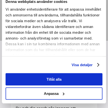
Denna webbplats använder cookies
Vi använder enhetsidentifierare för att anpassa innehållet
och annonserna till användarna, tillhandahålla funktioner
för sociala medier och analysera vår trafik. Vi
vidarebefordrar även sådana identifierare och annan
information från din enhet till de sociala medier och
annons- och analysföretag som vi samarbetar med.
Dessa kan i sin tur kombinera informationen med annan
information som du har tillhandahållit eller som de har
samlat in när du har använt deras tjänster.
LEAD FORWARD
är ett kraftfullt verktyg
Visa detaljer
som ger dig som chef och ledare en
nulägesbild av hur medarbetare
Tillåt alla
uppfattar ditt ledarskap.
Resultaten sammanställs i en LEAD
Anpassa
FORWARD feedbackrapport.