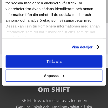
för sociala medier och analysera vår trafik. Vi
vidarebefordrar även sådana identifierare och annan
information från din enhet till de sociala medier och
annons- och analysföretag som vi samarbetar med.
Dessa kan i sin tur kombinera informationen med annan
information som du har tillhandahållit eller som de har
samlat in när du har använt deras tjänster.
Visa detaljer
[linkedin_company_feed]
Tillåt alla
Anpassa
Om SHIFT
SHIFT drivs och motiveras av ledorden
Genuint, Enkelt och Handlingskraftigt. Så ska