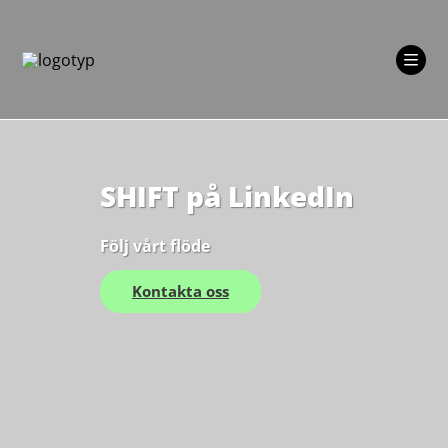
Skip
to
content
SHIFT på LinkedIn
Följ vårt flöde
Kontakta oss